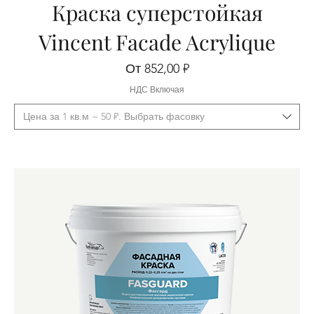
Краска суперстойкая
Vincent Facade Acrylique
Цена со скидкой
От
852,00 ₽
НДС Включая
Цена за 1 кв.м ~ 50 ₽. Выбрать фасовку