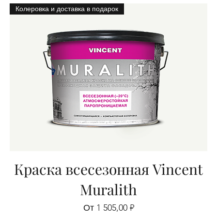
Колеровка и доставка в подарок
Краска всесезонная Vincent
Muralith
Цена со скидкой
От
1 505,00 ₽