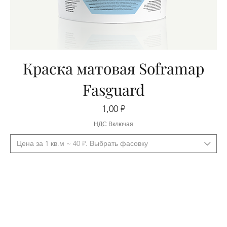
Краска матовая Soframap
Fasguard
Цена
1,00 ₽
НДС Включая
Цена за 1 кв.м ~ 40 ₽. Выбрать фасовку