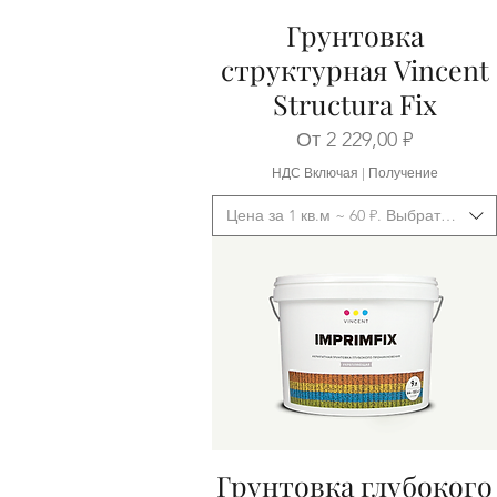
Грунтовка
Быстрый просмотр
структурная Vincent
Structura Fix
Цена со скидкой
От
2 229,00 ₽
НДС Включая
|
Получение
Цена за 1 кв.м ~ 60 ₽. Выбрать фасо
Грунтовка глубокого
Быстрый просмотр