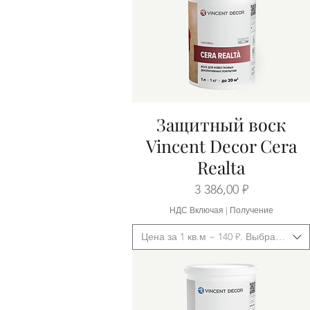
Защитный воск
Быстрый просмотр
Vincent Decor Cera
Realta
Цена
3 386,00 ₽
НДС Включая
|
Получение
Цена за 1 кв.м ~ 140 ₽. Выбрать фас