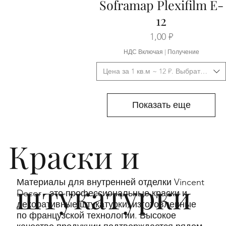
Soframap Plexifilm E-
12
Цена
1,00 ₽
НДС Включая
|
Получение
Цена за 1 кв.м ~ 12 ₽. Выбрать фасо
Показать еще
Краски и
штукатурки
Материалы для внутренней отделки Vincent
Decor - это профессиональные краски и
декоративные штукатурки, изготовленные
по французской технологии. Высокое