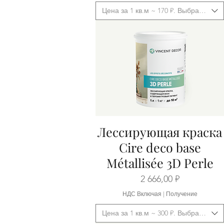
Цена за 1 кв.м ~ 170 ₽. Выбрать фас
Лессирующая краска
Быстрый просмотр
Cire deco base
Métallisée 3D Perle
Цена
2 666,00 ₽
НДС Включая
|
Получение
Цена за 1 кв.м ~ 300 ₽. Выбрать фас