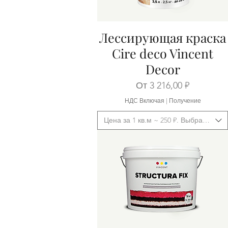
Лессирующая краска
Быстрый просмотр
Cire deco Vincent
Decor
Цена со скидкой
От
3 216,00 ₽
НДС Включая
|
Получение
Цена за 1 кв.м ~ 250 ₽. Выбрать фас