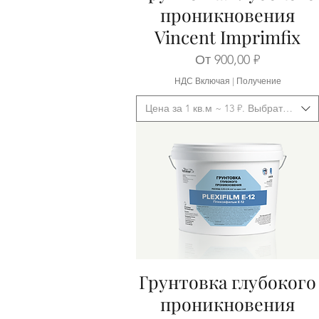
проникновения
Vincent Imprimfix
Цена со скидкой
От
900,00 ₽
НДС Включая
|
Получение
Цена за 1 кв.м ~ 13 ₽. Выбрать фасо
Грунтовка глубокого
Быстрый просмотр
проникновения