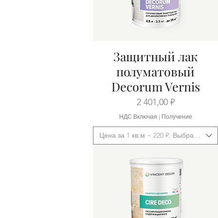
Защитный лак
Быстрый просмотр
полуматовый
Decorum Vernis
Цена
2 401,00 ₽
НДС Включая
|
Получение
Цена за 1 кв.м ~ 220 ₽. Выбрать фас