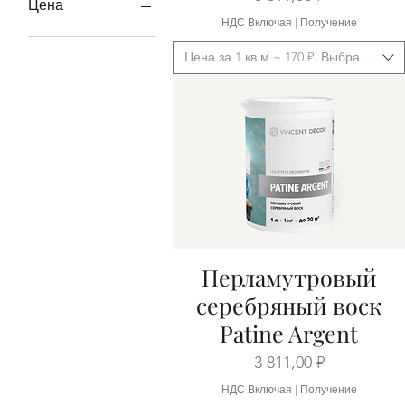
Цена
НДС Включая
|
Получение
1 ₽
13 210 ₽
Цена за 1 кв.м ~ 170 ₽. Выбрать фас
Перламутровый
Быстрый просмотр
серебряный воск
Patine Argent
Цена
3 811,00 ₽
НДС Включая
|
Получение