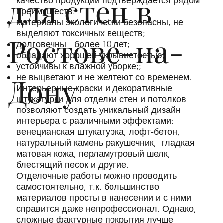
для стен в
качество продукции подтверждается рядом
преимуществ:
материалы экологически безопасны, не
выделяют токсичных веществ;
Ростове-на-
долговечны - более 10 лет;
обладают хорошей укрывистостью;
устойчивы к влажной уборке;;
Дону
не выцветают и не желтеют со временем.
Интерьерные краски и декоративные
штукатурки для отделки стен и потолков
позволяют создать уникальный дизайн
интерьера с различными эффектами:
венецианская штукатурка, лофт-бетон,
натуральный камень ракушечник, гладкая
матовая кожа, перламутровый шелк,
блестящий песок и другие.
Отделочные работы можно проводить
самостоятельно, т.к. большинство
материалов просты в нанесении и с ними
справится даже непрофессионал. Однако,
сложные фактурные покрытия лучше