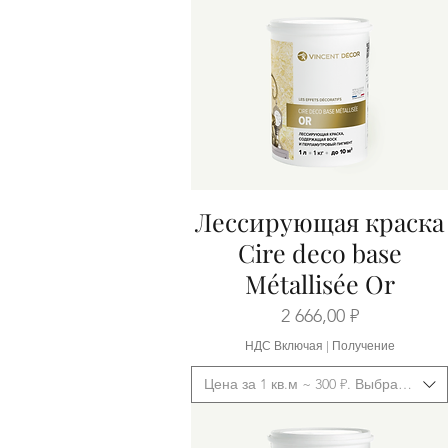
Лессирующая краска
Быстрый просмотр
Cire deco base
Métallisée Or
Цена
2 666,00 ₽
НДС Включая
|
Получение
Цена за 1 кв.м ~ 300 ₽. Выбрать фас