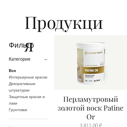
Продукци
я
Фильтр
Категория
Все
Интерьерные краски
Декоративные
штукатурки
Перламутровый
Защитные краски и
Быстрый просмотр
лаки
золотой воск Patine
Грунтовки
Or
Цена
3 811,00 ₽