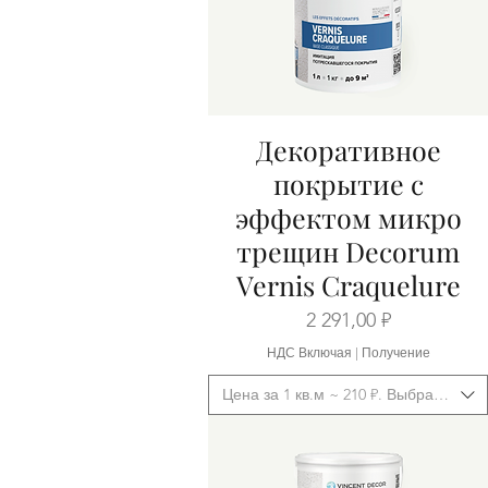
Декоративное
Быстрый просмотр
покрытие с
эффектом микро
трещин Decorum
Vernis Craquelure
Цена
2 291,00 ₽
НДС Включая
|
Получение
Цена за 1 кв.м ~ 210 ₽. Выбрать фас