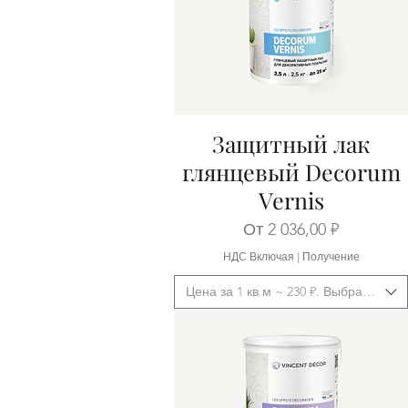
Защитный лак
Быстрый просмотр
глянцевый Decorum
Vernis
Цена со скидкой
От
2 036,00 ₽
НДС Включая
|
Получение
Цена за 1 кв.м ~ 230 ₽. Выбрать фас