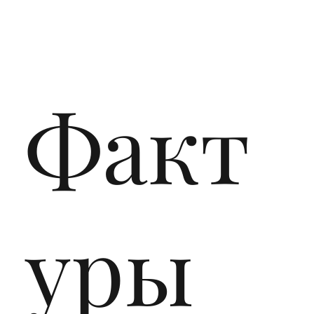
Факт
уры