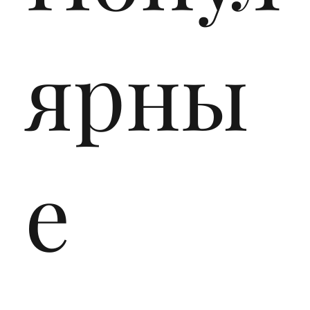
ярны
е